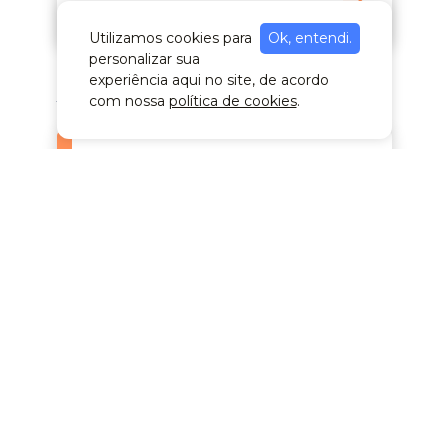
os
cursos
Utilizamos cookies para
Ok, entendi.
personalizar sua
experiência aqui no site, de acordo
Design, Artes e Arquitetura
com nossa
política de cookies
.
Ambientes Inteligentes: IoT em
interiores
Livre | Presencial
Animação Digital 2D
Livre | Presencial
Arquitetura e Interiores Digitais
com Inteligência Artificial
Livre | Presencial