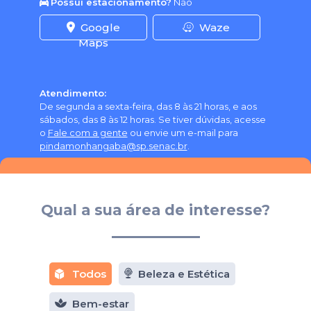
Possui estacionamento?
Não
Google
Waze
Maps
Atendimento:
De segunda a sexta-feira, das 8 às 21 horas, e aos
sábados, das 8 às 12 horas. Se tiver dúvidas, acesse
o
Fale com a gente
ou envie um e-mail para
pindamonhangaba@sp.senac.br
.
Qual a sua área de interesse?
Todos
Beleza e Estética
Bem-estar