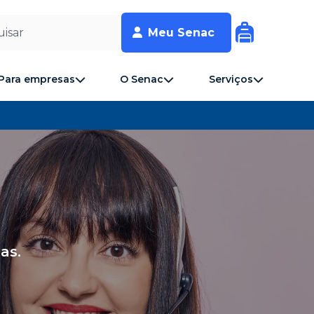
isar
Meu Senac
Para empresas
O Senac
Serviços
as.