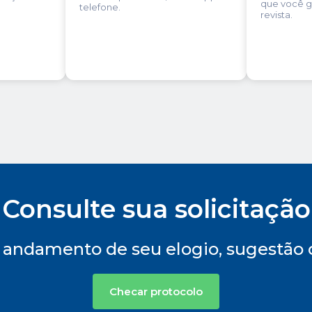
que você g
telefone.
revista.
Consulte sua solicitação
andamento de seu elogio, sugestão 
Checar protocolo