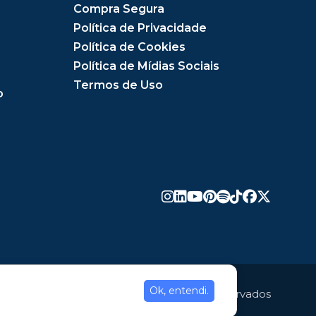
Compra Segura
Política de Privacidade
Política de Cookies
Política de Mídias Sociais
Termos de Uso
o
Ok, entendi.
Copyright © 2020. Todos os direitos reservados