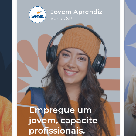
Jovem Aprendiz
Senac SP
Empregue um
jovem, capacite
profissionais.