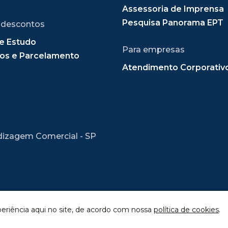
Assessoria de Imprensa
Pesquisa Panorama EPT
 descontos
e Estudo
Para empresas
os e Parcelamento
Atendimento Corporativ
dizagem Comercial - SP
periência aqui no site, de acordo com nossa
política de cookies
.