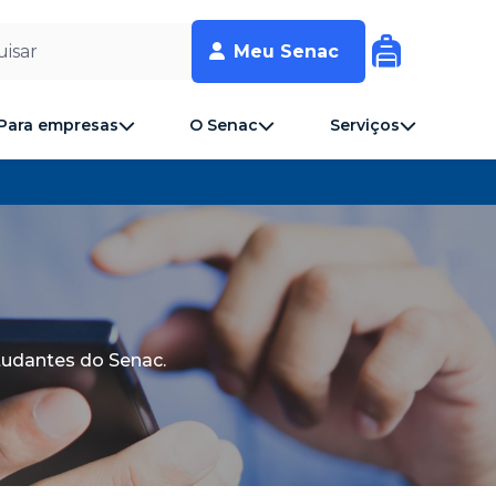
isar
Meu Senac
Para empresas
O Senac
Serviços
tudantes do Senac.