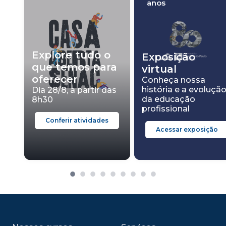
anos
Explore tudo o
Exposição
que temos para
virtual
oferecer
Conheça nossa
história e a evoluçã
Dia 28/8, a partir das
da educação
8h30
profissional
Conferir atividades
Acessar exposição