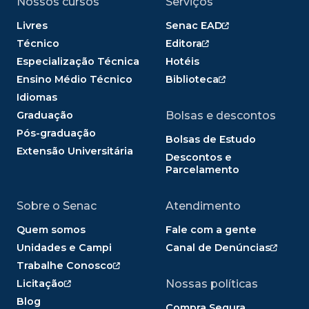
Nossos cursos
Serviços
Livres
Senac EAD
Técnico
Editora
Especialização Técnica
Hotéis
Ensino Médio Técnico
Biblioteca
Idiomas
Graduação
Bolsas e descontos
Pós-graduação
Bolsas de Estudo
Extensão Universitária
Descontos e
Parcelamento
Sobre o Senac
Atendimento
Quem somos
Fale com a gente
Unidades e Campi
Canal de Denúncias
Trabalhe Conosco
Licitação
Nossas políticas
Blog
Compra Segura