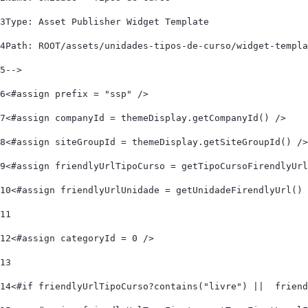
3
Type: Asset Publisher Widget Template 
4
Path: ROOT/assets/unidades-tipos-de-curso/widget-templa
5
--> 
6
<#assign prefix = "ssp" /> 
7
<#assign companyId = themeDisplay.getCompanyId() /> 
8
<#assign siteGroupId = themeDisplay.getSiteGroupId() />
9
<#assign friendlyUrlTipoCurso = getTipoCursoFirendlyUrl
10
<#assign friendlyUrlUnidade = getUnidadeFirendlyUrl() 
11
12
<#assign categoryId = 0 /> 
13
14
<#if friendlyUrlTipoCurso?contains("livre") ||  friend