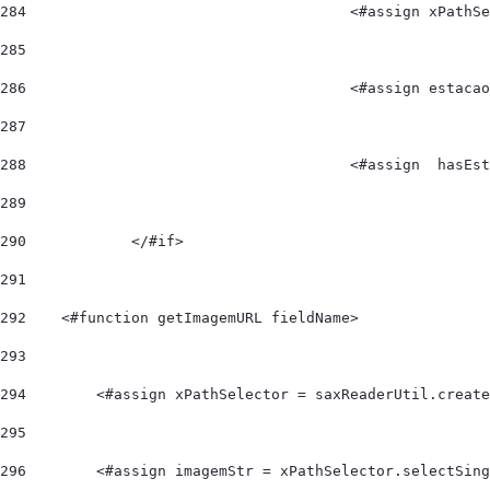
284
					<#assign xP
285
286
					<#assign es
287
288
					<#assign  ha
289
290
            </#if> 
291
292
    <#function getImagemURL fieldName> 
293
294
        <#assign xPathSelector = saxReaderUtil.create
295
296
        <#assign imagemStr = xPathSelector.selectSing