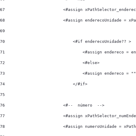
67
                        <#assign xPathSelector_enderec
68
                        <#assign enderecoUnidade = xPa
69
70
                            <#if enderecoUnidade?? > 
71
                                <#assign endereco = en
72
                                <#else> 
73
                                <#assign endereco = ""
74
                            </#if> 
75
76
                        <#--  número  --> 
77
                        <#assign xPathSelector_numEnde
78
                        <#assign numeroUnidade = xPath