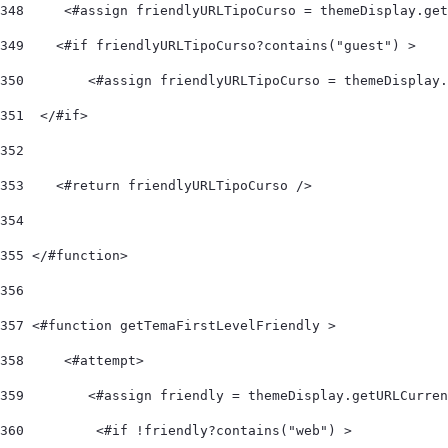
348
 	<#assign friendlyURLTipoCurso = themeDisplay.ge
349
    <#if friendlyURLTipoCurso?contains("guest") > 
350
        <#assign friendlyURLTipoCurso = themeDisplay.
351
  </#if> 
352
353
    <#return friendlyURLTipoCurso /> 
354
355
 </#function> 
356
357
 <#function getTemaFirstLevelFriendly > 
358
     <#attempt> 
359
        <#assign friendly = themeDisplay.getURLCurren
360
         <#if !friendly?contains("web") > 