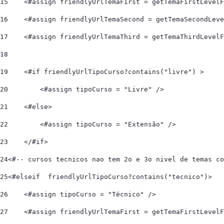
15
    <#assign friendlyUrlTemaFirst = getTemaFirstLevelF
16
    <#assign friendlyUrlTemaSecond = getTemaSecondLeve
17
    <#assign friendlyUrlTemaThird = getTemaThirdLevelF
18
19
    <#if friendlyUrlTipoCurso?contains("livre") >  
20
        <#assign tipoCurso = "Livre" /> 
21
    <#else> 
22
        <#assign tipoCurso = "Extensão" /> 
23
    </#if>   
24
<#-- cursos tecnicos nao tem 2o e 3o nivel de temas co
25
<#elseif  friendlyUrlTipoCurso?contains("tecnico")> 
26
    <#assign tipoCurso = "Técnico" /> 
27
    <#assign friendlyUrlTemaFirst = getTemaFirstLevelF