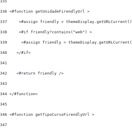
335
336
 <#function getUnidadeFirendlyUrl > 
337
     <#assign friendly = themeDisplay.getURLCurrent()
338
     <#if friendly?contains("web") > 
339
    	 <#assign friendly = themeDisplay.getURLCurre
340
    </#if> 
341
342
    <#return friendly /> 
343
344
 </#function> 
345
346
 <#function getTipoCursoFirendlyUrl > 
347