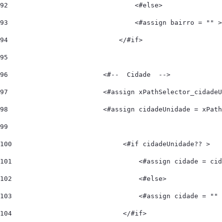
92
                                <#else> 
93
                                <#assign bairro = "" >
94
                            </#if> 
95
96
                        <#--  Cidade  --> 
97
                        <#assign xPathSelector_cidadeU
98
                        <#assign cidadeUnidade = xPath
99
100
                            <#if cidadeUnidade?? > 
101
                                <#assign cidade = cid
102
                                <#else> 
103
                                <#assign cidade = "" 
104
                            </#if> 