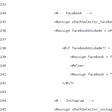
233
234
                        <#--  Facebook  --> 
235
                        <#assign xPathSelector_facebo
236
                        <#assign facebookUnidade = xP
237
238
                            <#if facebookUnidade?? > 
239
                                <#assign facebook = f
240
                                <#else> 
241
                                <#assign facebook = "
242
                            </#if> 
243
244
                        <#--  Instagram  --> 
245
                        <#assign xPathSelector_instag