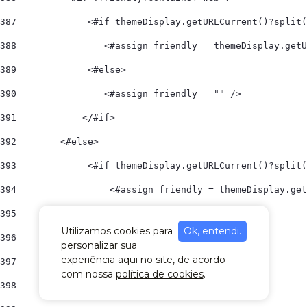
387
             <#if themeDisplay.getURLCurrent()?split(
388
                <#assign friendly = themeDisplay.getU
389
             <#else> 
390
                <#assign friendly = "" /> 
391
            </#if>       
392
        <#else> 
393
             <#if themeDisplay.getURLCurrent()?split(
394
                 <#assign friendly = themeDisplay.get
395
            <#else> 
Utilizamos cookies para
Ok, entendi.
396
                <#assign friendly = "" /> 
personalizar sua
experiência aqui no site, de acordo
397
            </#if>    
com nossa
política de cookies
.
398
        </#if> 