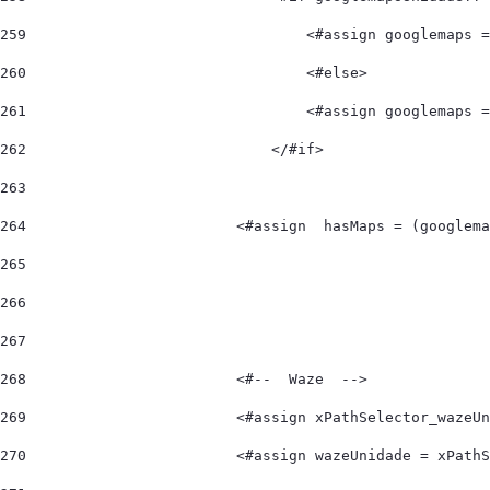
259
                                <#assign googlemaps =
260
                                <#else> 
261
                                <#assign googlemaps =
262
                            </#if> 
263
264
                        <#assign  hasMaps = (googlema
265
266
267
268
                        <#--  Waze  --> 
269
                        <#assign xPathSelector_wazeUn
270
                        <#assign wazeUnidade = xPathS