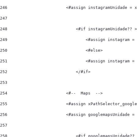
246
                        <#assign instagramUnidade = x
247
248
                            <#if instagramUnidade?? >
249
                                <#assign instagram = 
250
                                <#else> 
251
                                <#assign instagram = 
252
                            </#if> 
253
254
                        <#--  Maps  --> 
255
                        <#assign xPathSelector_google
256
                        <#assign googlemapsUnidade = 
257
258
                            <#if googlemapsUnidade?? 