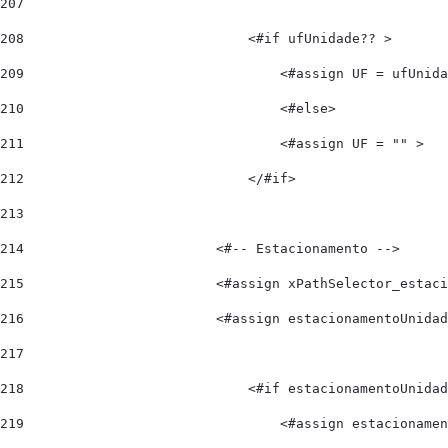
207
208
                            <#if ufUnidade?? > 
209
                                <#assign UF = ufUnida
210
                                <#else> 
211
                                <#assign UF = "" > 
212
                            </#if> 
213
214
                        <#-- Estacionamento --> 
215
                        <#assign xPathSelector_estac
216
                        <#assign estacionamentoUnidad
217
218
                            <#if estacionamentoUnidad
219
                                <#assign estacionamen