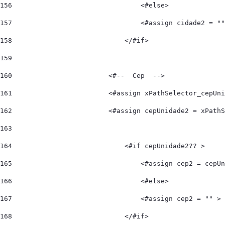
156
                                <#else> 
157
                                <#assign cidade2 = ""
158
                            </#if> 
159
160
                        <#--  Cep  --> 
161
                        <#assign xPathSelector_cepUni
162
                        <#assign cepUnidade2 = xPathS
163
164
                            <#if cepUnidade2?? > 
165
                                <#assign cep2 = cepUn
166
                                <#else> 
167
                                <#assign cep2 = "" > 
168
                            </#if>  