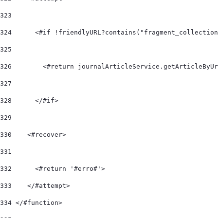
323
324
      <#if !friendlyURL?contains("fragment_collection
325
326
        <#return journalArticleService.getArticleByUr
327
328
      </#if> 
329
330
    <#recover> 
331
332
      <#return '#erro#'> 
333
    </#attempt> 
334
 </#function> 