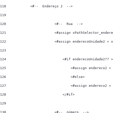
118
            <#--  Endereço 2  --> 
119
120
                        <#--  Rua  --> 
121
                        <#assign xPathSelector_endere
122
                        <#assign enderecoUnidade2 = x
123
124
                            <#if enderecoUnidade2?? >
125
                                <#assign endereco2 = 
126
                                <#else> 
127
                                <#assign endereco2 = 
128
                            </#if> 
129
130
                        <#--  número  --> 