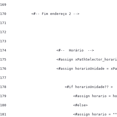
169
170
            <#-- Fim endereço 2 --> 
171
172
173
174
                        <#--  Horário  --> 
175
                        <#assign xPathSelector_horari
176
                        <#assign horarioUnidade = xPa
177
178
                            <#if horarioUnidade?? > 
179
                                <#assign horario = ho
180
                                <#else> 
181
                                <#assign horario = ""