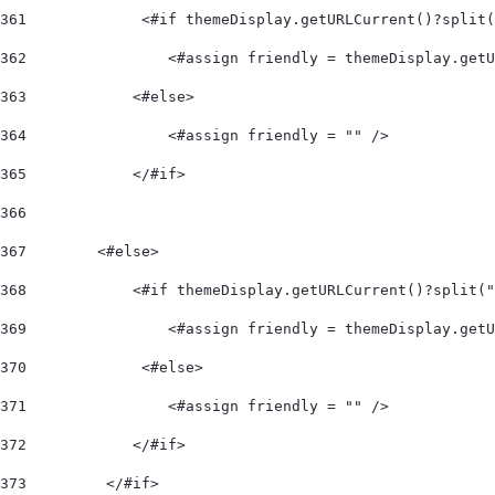
361
             <#if themeDisplay.getURLCurrent()?split(
362
                <#assign friendly = themeDisplay.getU
363
            <#else> 
364
                <#assign friendly = "" /> 
365
            </#if>   
366
367
        <#else> 
368
            <#if themeDisplay.getURLCurrent()?split("
369
                <#assign friendly = themeDisplay.get
370
             <#else> 
371
                <#assign friendly = "" /> 
372
            </#if> 
373
         </#if> 