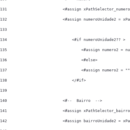
131
                        <#assign xPathSelector_numero
132
                        <#assign numeroUnidade2 = xPa
133
134
                            <#if numeroUnidade2?? > 
135
                                <#assign numero2 = nu
136
                                <#else> 
137
                                <#assign numero2 = ""
138
                            </#if> 
139
140
                        <#--  Bairro  --> 
141
                        <#assign xPathSelector_bairro
142
                        <#assign bairroUnidade2 = xPa