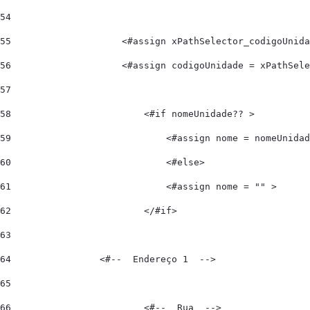
54
55
                    <#assign xPathSelector_codigoUnida
56
                    <#assign codigoUnidade = xPathSele
57
58
                        <#if nomeUnidade?? > 
59
                            <#assign nome = nomeUnidad
60
                            <#else> 
61
                            <#assign nome = "" > 
62
                        </#if> 
63
64
                <#--  Endereço 1  --> 
65
66
                        <#--  Rua  --> 