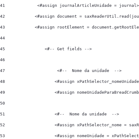
41
             <#assign journalArticleUnidade = journal>
42
            <#assign document = saxReaderUtil.read(jou
43
            <#assign rootElement = document.getRootEle
44
45
                <#-- Get fields --> 
46
47
                     <#--  Nome da unidade  --> 
48
                    <#assign xPathSelector_nomeUnidade
49
                    <#assign nomeUnidadeParaBreadCrumb
50
51
                    <#--  Nome da unidade  --> 
52
                    <#assign xPathSelector_nome = saxR
53
                    <#assign nomeUnidade = xPathSelect