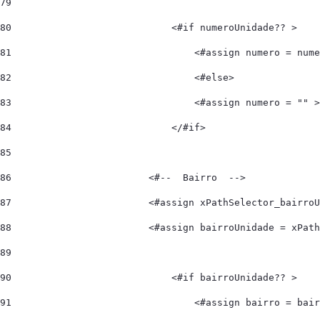
79
80
                            <#if numeroUnidade?? > 
81
                                <#assign numero = nume
82
                                <#else> 
83
                                <#assign numero = "" >
84
                            </#if> 
85
86
                        <#--  Bairro  --> 
87
                        <#assign xPathSelector_bairroU
88
                        <#assign bairroUnidade = xPath
89
90
                            <#if bairroUnidade?? > 
91
                                <#assign bairro = bair