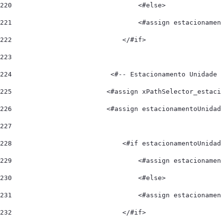
220
                                <#else> 
221
                                <#assign estacionamen
222
                            </#if> 
223
224
                         <#-- Estacionamento Unidade 
225
                        <#assign xPathSelector_estaci
226
                        <#assign estacionamentoUnidad
227
228
                            <#if estacionamentoUnidad
229
                                <#assign estacionamen
230
                                <#else> 
231
                                <#assign estacionamen
232
                            </#if>          