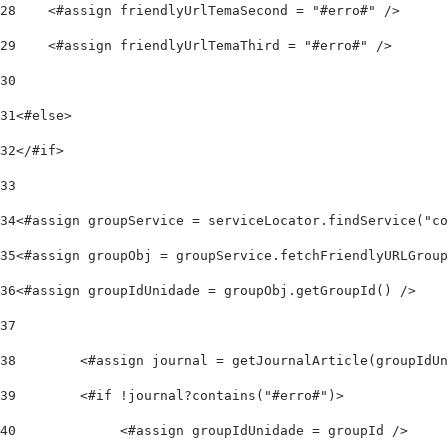
28
    <#assign friendlyUrlTemaSecond = "#erro#" /> 
29
    <#assign friendlyUrlTemaThird = "#erro#" /> 
30
31
<#else>  
32
</#if> 
33
34
<#assign groupService = serviceLocator.findService("co
35
<#assign groupObj = groupService.fetchFriendlyURLGroup
36
<#assign groupIdUnidade = groupObj.getGroupId() /> 
37
38
        <#assign journal = getJournalArticle(groupIdUn
39
        <#if !journal?contains("#erro#")> 
40
             <#assign groupIdUnidade = groupId /> 