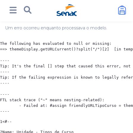
Um erro ocorreu enquanto processava o modelo.
The following has evaluated to null or missing:

==> themeDisplay.getURLCurrent()?split("/")[2]  [in temp
----

Tip: It's the final [] step that caused this error, not 
----

Tip: If the failing expression is known to legally refer
----

----

FTL stack trace ("~" means nesting-related):

	- Failed at: #assign friendlyURLTipoCurso = themeD...  [in template "20102#20129#23798944" in function "getTipoCursoFirendlyUrl" at line 348, column 9]

----
1
<#-- 
2
Name: Unidade - Tipos de Curso 