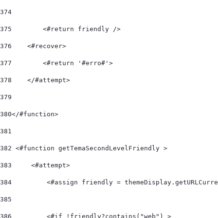
374
375
        <#return friendly /> 
376
    <#recover> 
377
        <#return '#erro#'> 
378
    </#attempt> 
379
380
</#function>  
381
382
 <#function getTemaSecondLevelFriendly > 
383
     <#attempt> 
384
         <#assign friendly = themeDisplay.getURLCurre
385
386
         <#if !friendly?contains("web") > 