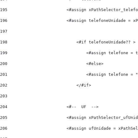
195
                        <#assign xPathSelector_telefo
196
                        <#assign telefoneUnidade = xP
197
198
                            <#if telefoneUnidade?? > 
199
                                <#assign telefone = t
200
                                <#else> 
201
                                <#assign telefone = "
202
                            </#if>                   
203
204
                        <#--  UF  --> 
205
                        <#assign xPathSelector_ufUnid
206
                        <#assign ufUnidade = xPathSel