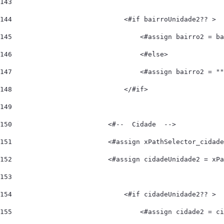
143
144
                            <#if bairroUnidade2?? > 
145
                                <#assign bairro2 = ba
146
                                <#else> 
147
                                <#assign bairro2 = ""
148
                            </#if> 
149
150
                        <#--  Cidade  --> 
151
                        <#assign xPathSelector_cidade
152
                        <#assign cidadeUnidade2 = xPa
153
154
                            <#if cidadeUnidade2?? > 
155
                                <#assign cidade2 = ci