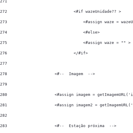
271
272
                            <#if wazeUnidade?? > 
273
                                <#assign waze = wazeU
274
                                <#else> 
275
                                <#assign waze = "" > 
276
                            </#if> 
277
278
                    <#--  Imagem  --> 
279
280
                    <#assign imagem = getImagemURL('i
281
                    <#assign imagem2 = getImagemURL('
282
283
                    <#--  Estação próxima  -->       