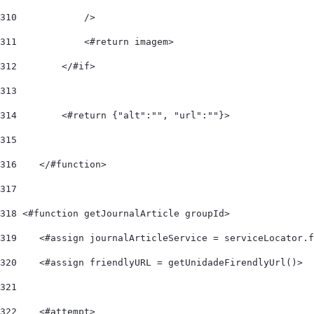
310
            /> 
311
            <#return imagem> 
312
        </#if> 
313
314
        <#return {"alt":"", "url":""}> 
315
316
    </#function> 
317
318
 <#function getJournalArticle groupId> 
319
    <#assign journalArticleService = serviceLocator.f
320
    <#assign friendlyURL = getUnidadeFirendlyUrl()> 
321
322
    <#attempt> 