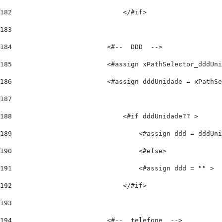
182
                            </#if> 
183
184
                        <#--  DDD  --> 
185
                        <#assign xPathSelector_dddUni
186
                        <#assign dddUnidade = xPathSe
187
188
                            <#if dddUnidade?? > 
189
                                <#assign ddd = dddUni
190
                                <#else> 
191
                                <#assign ddd = "" > 
192
                            </#if> 
193
194
                        <#--  telefone  --> 