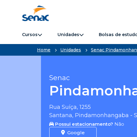
Cursos
Unidades
Bolsas de estud
Home
Unidades
Senac Pindamonhan
Senac
Pindamonh
Rua Suíça, 1255
Santana, Pindamonhangaba - S
Possui estacionamento?
Não
Google