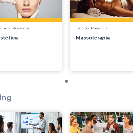
écnico | Presencial
Técnico | Presencial
stética
Massoterapia
ing