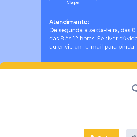
Maps
Atendimento:
De segunda a sexta-feira, das 8 
das 8 às 12 horas. Se tiver dúvid
ou envie um e-mail para
pinda
Q