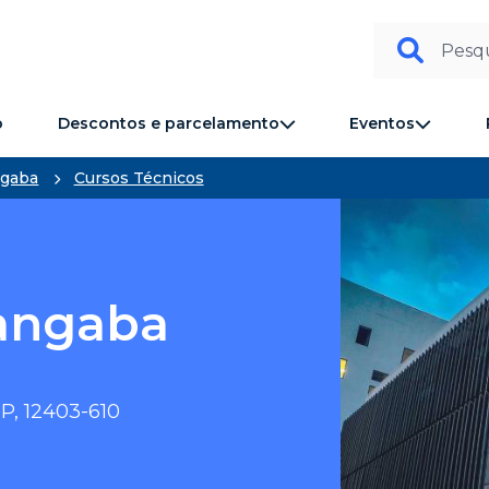
Pesqu
Descontos e parcelamento
Eventos
o
gaba
Cursos Técnicos
angaba
P, 12403-610