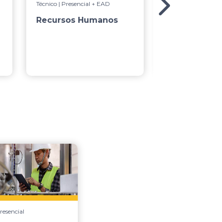
Técnico | Presencial + EAD
Técnico | Presencia
Recursos Humanos
Contabilida
resencial