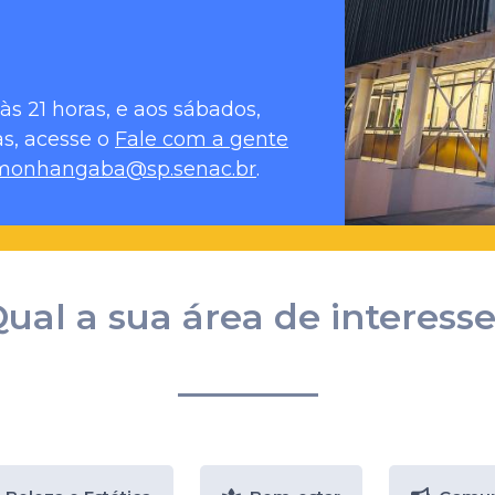
às 21 horas, e aos sábados,
as, acesse o
Fale com a gente
monhangaba@sp.senac.br
.
ual a sua área de interess