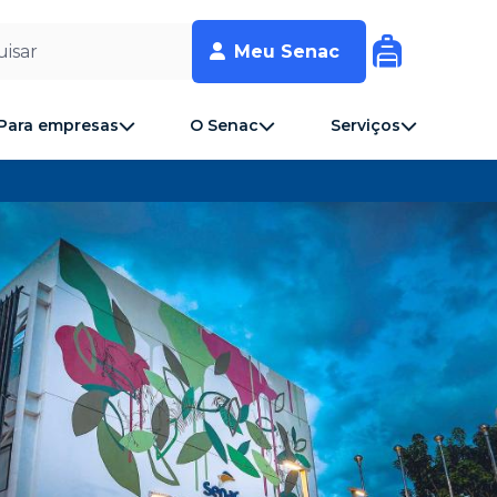
isar
Meu Senac
Para empresas
O Senac
Serviços