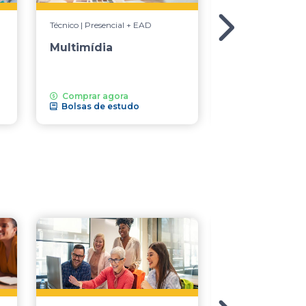
Técnico | Presencial + EAD
Técnico | Presencial
Multimídia
Computação 
Comprar agora
Bolsas de estudo