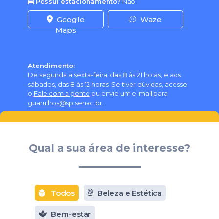
Possui estacionamento?
Não
Google
Waze
Maps
Atendimento:
De segunda a sexta-feira, das 8 às 21 horas, e aos
sábados, das 8 às 12 horas. Se tiver dúvidas, acesse
o
Fale com a gente
ou envie um e-mail para
guarulhos@sp.senac.br
.
Qual a sua área de interesse?
Todos
Beleza e Estética
Bem-estar