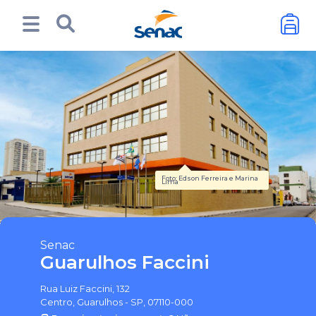
Foto: Edson Ferreira e Marina
Lima
Senac
Guarulhos Faccini
Rua Luiz Faccini, 132
Centro, Guarulhos - SP, 07110-000