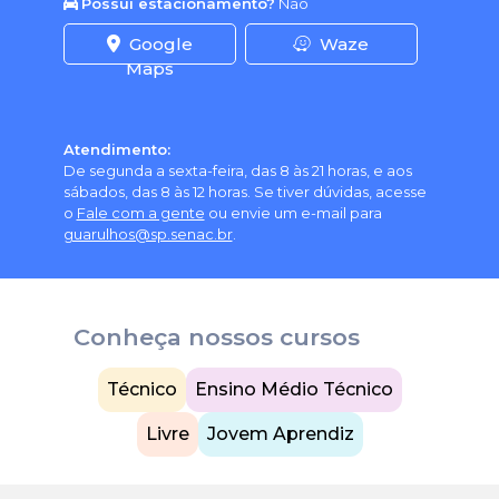
Possui estacionamento?
Não
Google
Waze
Maps
Atendimento:
De segunda a sexta-feira, das 8 às 21 horas, e aos
sábados, das 8 às 12 horas. Se tiver dúvidas, acesse
o
Fale com a gente
ou envie um e-mail para
guarulhos@sp.senac.br
.
Conheça nossos cursos
Técnico
Ensino Médio Técnico
Livre
Jovem Aprendiz