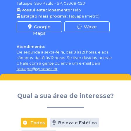
Tatuapé, São Paulo - SP, 03308-020
Possui estacionamento?
Não
Estação mais próxima:
Tatuapé
(metrô)
Google
Waze
Maps
Atendimento:
De segunda a sexta-feira, das 8 às 21 horas, e aos
sábados, das 8 às 12 horas. Se tiver dúvidas, acesse
o
Fale com a gente
ou envie um e-mail para
tatuape@sp.senac.br
.
Qual a sua área de interesse?
Todos
Beleza e Estética