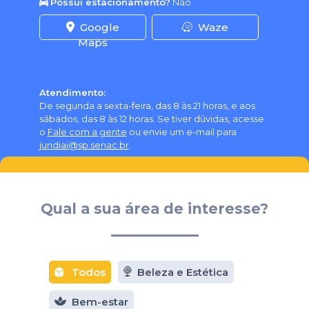
Possui estacionamento?
Não
Google
Waze
Maps
Atendimento:
De segunda a sexta-feira, das 8 às 21 horas, e aos
sábados, das 8 às 12 horas. Se tiver dúvidas, acesse
o
Fale com a gente
ou envie um e-mail para
jundiai@sp.senac.br
.
Qual a sua área de interesse?
Todos
Beleza e Estética
Bem-estar