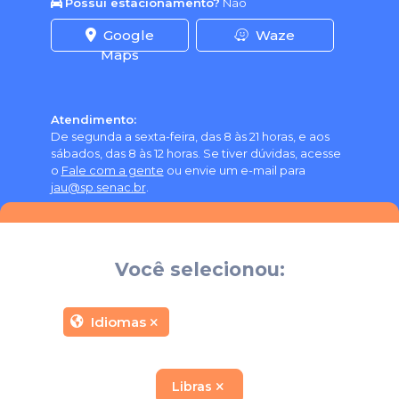
Possui estacionamento?
Não
Google
Waze
Maps
Atendimento:
De segunda a sexta-feira, das 8 às 21 horas, e aos
sábados, das 8 às 12 horas. Se tiver dúvidas, acesse
o
Fale com a gente
ou envie um e-mail para
jau@sp.senac.br
.
Você selecionou:
Idiomas
Libras