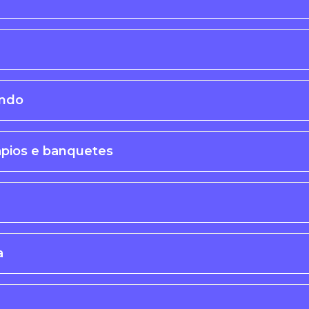
undo
ápios e banquetes
a