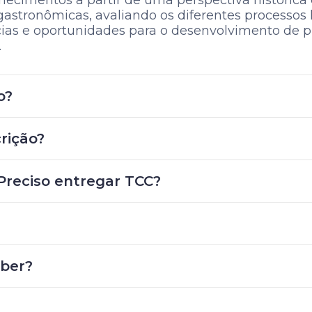
ecimentos a partir de uma perspectiva histórica e
gastronômicas, avaliando os diferentes processos h
cias e oportunidades para o desenvolvimento de p
.
o?
rição?
reciso entregar TCC?
aber?