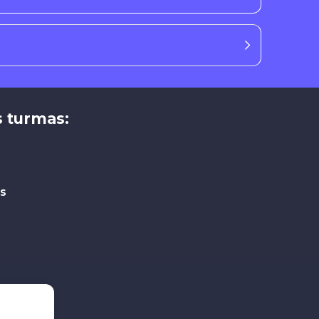
 turmas:
as