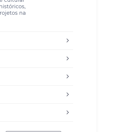
 cultural
istóricos,
rojetos na