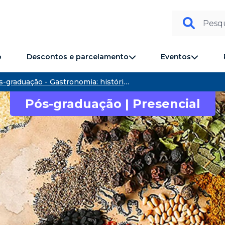
Pesqu
Descontos e parcelamento
Eventos
o
Pós-graduação - Gastronomia: história e cultura - Senac São Paulo
Pós-graduação | Presencial