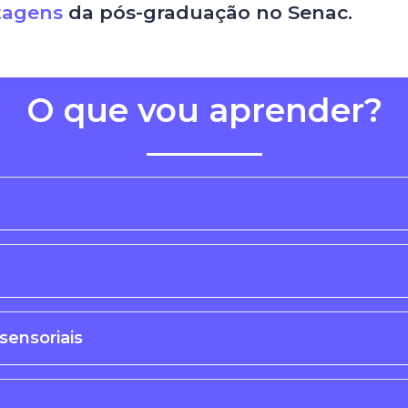
tagens
da pós-graduação no Senac.
O que vou aprender?
sensoriais