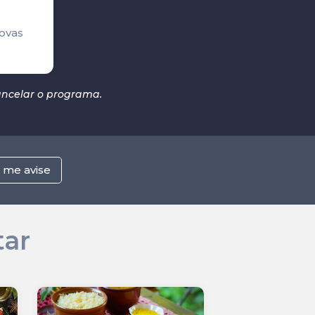
ovas
cancelar o programa.
, me avise
tar