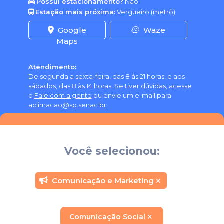
Possui estacionamento?
Não
Estação mais próxima:
Vergueiro
(metrô)
Google
Waze
Maps
Atendimento:
De segunda a sexta-feira, das 8 às 21 horas, e aos
sábados, das 8 às 14 horas. Se tiver dúvidas, acesse
o
Fale com a gente
ou envie um e-mail para
aclimacao@sp.senac.br
.
Você selecionou:
Comunicação e Marketing
Comunicação Social