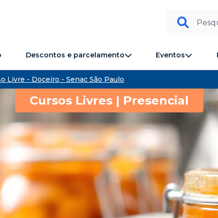
Pesqu
Descontos e parcelamento
Eventos
o
o Livre - Doceiro - Senac São Paulo
Cursos Livres | Presencial