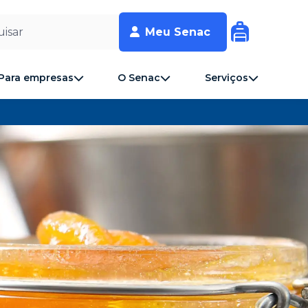
isar
Meu Senac
Para empresas
O Senac
Serviços