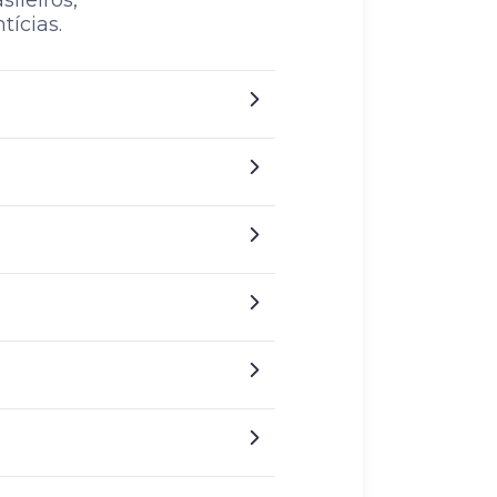
ileiros,
ícias.