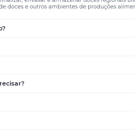
finalizar, envasar e armazenar doces regionais bras
e doces e outros ambientes de produções aliment
o?
recisar?