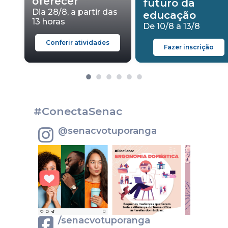
oferecer
futuro da
Dia 28/8, a partir das
educação
13 horas
De 10/8 a 13/8
Conferir atividades
Fazer inscrição
#ConectaSenac
@senacvotuporanga
/senacvotuporanga