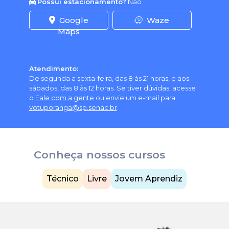
Possui estacionamento?
Não
Google
Waze
Maps
Atendimento:
De segunda a sexta-feira, das 8 às 21 horas, e aos
sábados, das 8 às 12 horas. Se tiver dúvidas, acesse
o
Fale com a gente
ou envie um e-mail para
votuporanga@sp.senac.br
.
Conheça nossos cursos
Técnico
Livre
Jovem Aprendiz