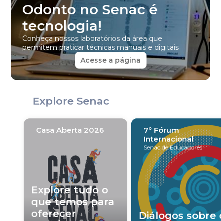
Odonto no Senac é
tecnologia!
Conheça nossos laboratórios da área que
permitem praticar técnicas manuais e digitais
Acesse a página
Explore Senac
Casa Aberta 2026
7° Fórum
Internacional
Senac de Educadores
Explore tudo o
que temos para
oferecer
Diálogos sobre 