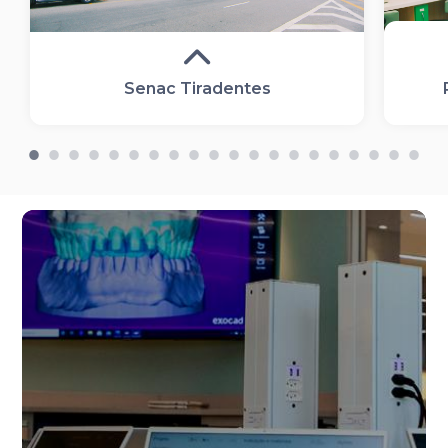
Senac Tiradentes
Nosso campus é referência na área
de saúde e bem-estar na América
Latina, com instalações e
equipamentos modernos e
especializados. Aqui, você vivencia a
rotina dos serviços de saúde como
hospitais, clínicas, laboratórios,
farmácias e centros de diagnóstico
por imagem, reproduzindo as
condições reais de trabalho para
que possa colocar em prática todo
conhecimento adquirido. Tudo isso
em um espaço incrível para você
conviver, fazer amigos e aprender!