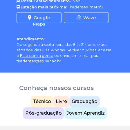
Possui estacionamento?
Não
Estação mais próxima:
Tiradentes
(metrô)
Google
Waze
Maps
Atendimento:
De segunda a sexta-feira, das 8 às 21 horas, e aos
sábados, das 8 às 14 horas. Se tiver dúvidas, acesse
o
Fale com a gente
ou envie um e-mail para
tiradentes@sp.senac.br
.
Conheça nossos cursos
Técnico
Livre
Graduação
Pós-graduação
Jovem Aprendiz