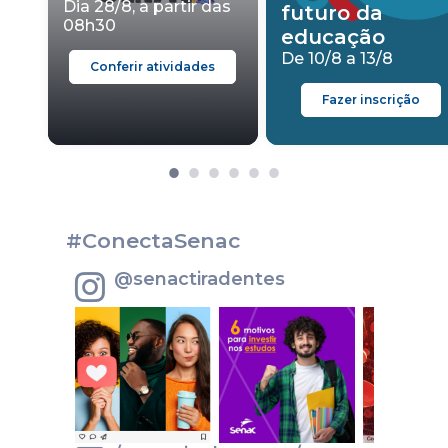
Dia 28/8, a partir das
futuro da
08h30
educação
De 10/8 a 13/8
Conferir atividades
Fazer inscrição
#ConectaSenac
@senactiradentes