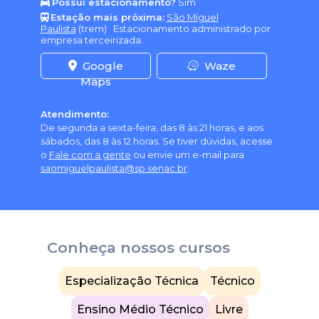
Possui estacionamento?
Sim
Estação mais próxima:
São Miguel
Paulista
(trem)
Estacionamento administrado por
empresa terceirizada.
Google
Waze
Maps
Atendimento:
De segunda a sexta-feira, das 8 às 21 horas, e aos
sábados, das 8 às 12 horas. Se tiver dúvidas, acesse
o
Fale com a gente
ou envie um e-mail para
saomiguelpaulista@sp.senac.br
.
Conheça nossos cursos
Especialização Técnica
Técnico
Ensino Médio Técnico
Livre