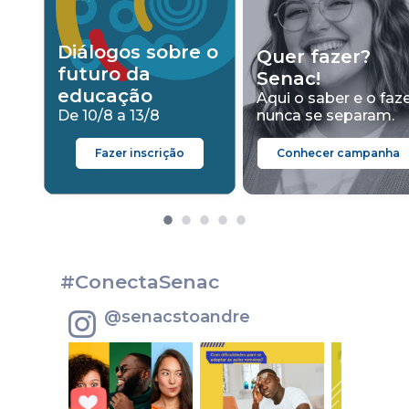
Diálogos sobre o
Quer fazer?
futuro da
Senac!
educação
Aqui o saber e o faz
De 10/8 a 13/8
nunca se separam.
Fazer inscrição
Conhecer campanha
#ConectaSenac
@senacstoandre