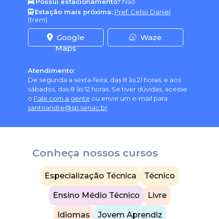
Possui estacionamento?
Não
Estação mais próxima:
Pref. Celso Daniel
(trem)
Google
Waze
Maps
Atendimento:
De segunda a sexta-feira, das 8 às 21 horas, e aos
sábados, das 8 às 12 horas. Se tiver dúvidas, acesse
o
Fale com a gente
ou envie um e-mail para
santoandre@sp.senac.br
.
Conheça nossos cursos
Especialização Técnica
Técnico
Ensino Médio Técnico
Livre
Idiomas
Jovem Aprendiz