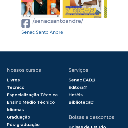
/senacsantoandre/
Senac Santo André
Nossos cursos
Serviços
Livres
Senac EAD
Técnico
Editora
Especialização Técnica
Hotéis
Ensino Médio Técnico
Biblioteca
Idiomas
Graduação
Bolsas e descontos
Pós-graduação
Bolsas de Estudo