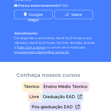
Possui estacionamento?
Não
Google
Waze
Maps
Atendimento:
De segunda a sexta-feira, das 8 às 21 horas, e aos
sábados, das 8 às 12 horas. Se tiver dúvidas, acesse
o
Fale com a gente
ou envie um e-mail para
presidenteprudente@sp.senac.br
.
Conheça nossos cursos
Técnico
Ensino Médio Técnico
Livre
Graduação EAD
Pós-graduação EAD