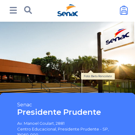
Foto: Beto Roncolato
Senac
Presidente Prudente
Av. Manoel Goulart, 2881
Centro Educacional, Presidente Prudente - SP,
19060-000