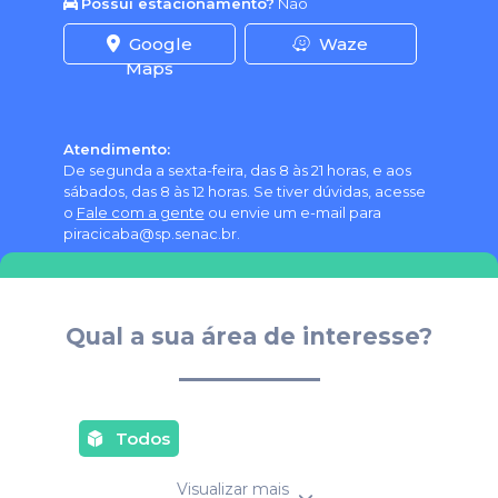
Possui estacionamento?
Não
Google
Waze
Maps
Atendimento:
De segunda a sexta-feira, das 8 às 21 horas, e aos
sábados, das 8 às 12 horas. Se tiver dúvidas, acesse
o
Fale com a gente
ou envie um e-mail para
piracicaba@sp.senac.br.
Qual a sua área de interesse?
Todos
Visualizar mais