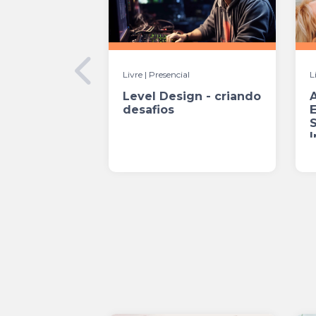
Livre | Presencial
L
Level Design - criando
A
desafios
I