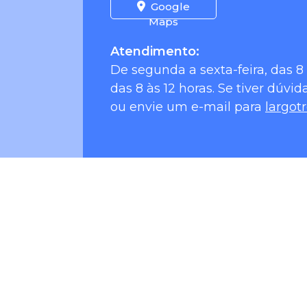
Google
Maps
Atendimento:
De segunda a sexta-feira, das 8 
das 8 às 12 horas. Se tiver dúvid
ou envie um e-mail para
largot