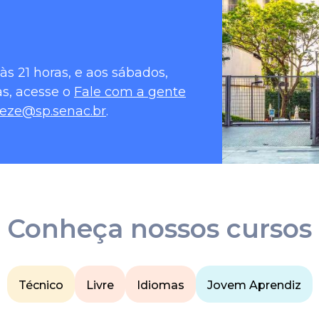
às 21 horas, e aos sábados,
as, acesse o
Fale com a gente
reze@sp.senac.br
.
Conheça nossos cursos
Técnico
Livre
Idiomas
Jovem Aprendiz