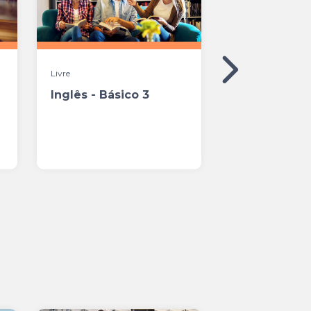
Livre
Livre | Presencial
Inglês - Básico 3
ReactJS: int
front-end