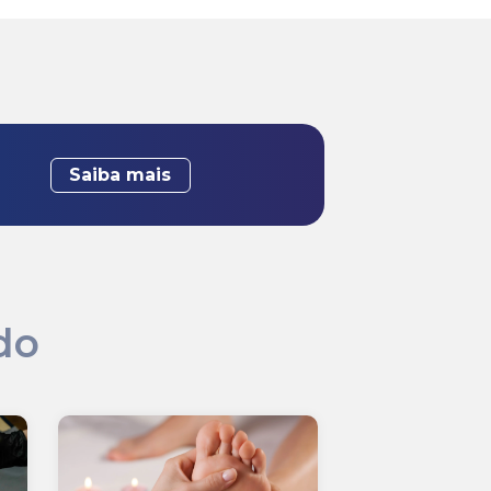
Saiba mais
do