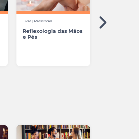
Livre | Presencial
Livre | Presencial
Reflexologia das Mãos
Inglês e Esp
e Pés
Camareiras, 
Recepcionis