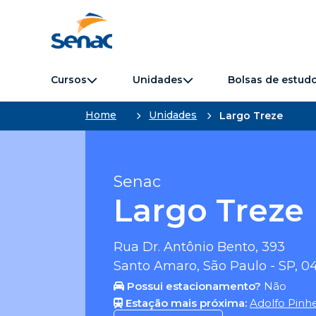
Cursos
Unidades
Bolsas de estud
Home
Unidades
Largo Treze
Senac
Largo Treze
Rua Dr. Antônio Bento, 393
Santo Amaro, São Paulo - SP, 
Possui estacionamento?
Não
Estação mais próxima:
Adolfo Pinhe