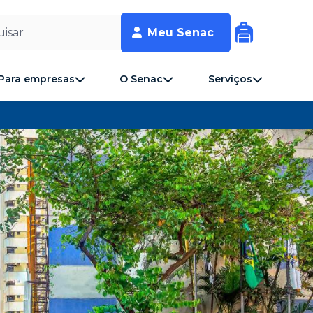
isar
Meu Senac
Para empresas
O Senac
Serviços