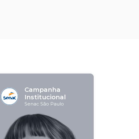
Campanha
Para 
Institucional
Senac Sã
Senac São Paulo