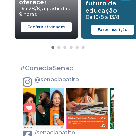
oferecer
futuro da
Dia 28/8, a partir das
educação
9 horas
De 10/8 a 13/8
Conferir atividades
Fazer inscrição
#ConectaSenac
@senaclapatito
/senaclapatito