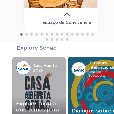
Espaço de Convivência
Explore Senac
7° Fórum
Casa Aberta
Internaciona
2026
Senac de
Educadores
Explore tudo o
que temos para
Diálogos sobre 