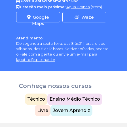
Possui estacionamento?
Não
Estação mais próxima:
Água Branca
(trem)
Google
Waze
Maps
Atendimento:
De segunda a sexta-feira, das 8 às 21 horas, e aos
sábados, das 8 às 12 horas. Se tiver dúvidas, acesse
o
Fale com a gente
ou envie um e-mail para
lapatito@sp.senac.br
.
Conheça nossos cursos
Técnico
Ensino Médio Técnico
Livre
Jovem Aprendiz