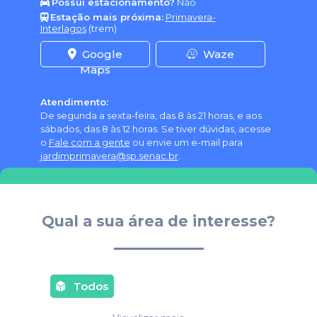
Possui estacionamento?
Não
Estação mais próxima:
Primavera-
Interlagos
(trem)
Google
Waze
Maps
Atendimento:
De segunda a sexta-feira, das 8 às 21 horas, e aos
sábados, das 8 às 12 horas. Se tiver dúvidas, acesse
o
Fale com a gente
ou envie um e-mail para
jardimprimavera@sp.senac.br
.
Qual a sua área de interesse?
Todos