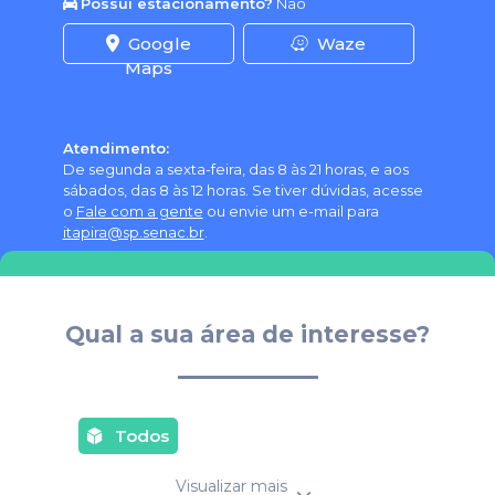
Possui estacionamento?
Não
Google
Waze
Maps
Atendimento:
De segunda a sexta-feira, das 8 às 21 horas, e aos
sábados, das 8 às 12 horas. Se tiver dúvidas, acesse
o
Fale com a gente
ou envie um e-mail para
itapira@sp.senac.br
.
Qual a sua área de interesse?
Todos
Visualizar mais