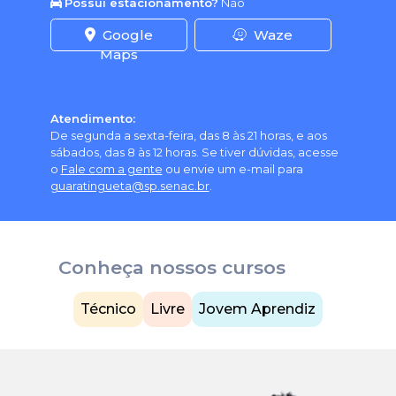
Possui estacionamento?
Não
Google
Waze
Maps
Atendimento:
De segunda a sexta-feira, das 8 às 21 horas, e aos
sábados, das 8 às 12 horas. Se tiver dúvidas, acesse
o
Fale com a gente
ou envie um e-mail para
guaratingueta@sp.senac.br
.
Conheça nossos cursos
Técnico
Livre
Jovem Aprendiz