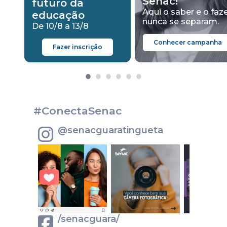
Senac!
futuro da
Aqui o saber e o faz
educação
nunca se separam.
De 10/8 a 13/8
Conhecer campanha
Fazer inscrição
#ConectaSenac
@senacguaratingueta
/senacguara/