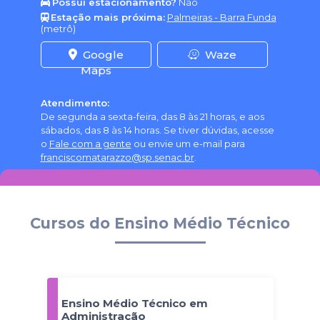
Possui estacionamento?
Não
Estação mais próxima:
Palmeiras - Barra Funda
(metrô)
Google
Waze
Maps
Atendimento:
De segunda a sexta-feira, das 8 às 21 horas, e aos
sábados, das 8 às 14 horas. Se tiver dúvidas, acesse
o
Fale com a gente
ou envie um e-mail para
franciscomatarazzo@sp.senac.br
.
Cursos do Ensino Médio Técnico
Ensino Médio Técnico em
Administração