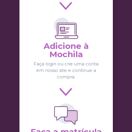
Adicione à
Mochila
Faça login ou crie uma conta
em nosso site e continue a
compra.
Faça a matrícula