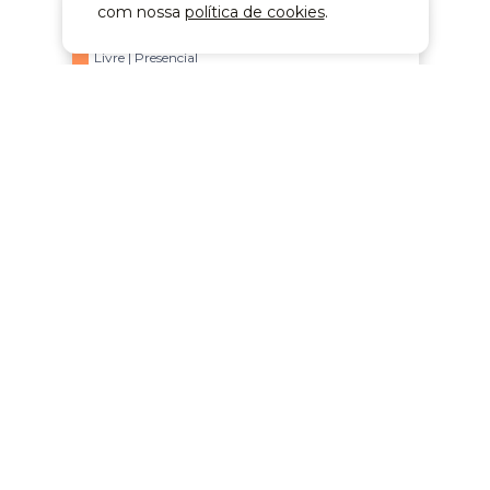
com nossa
política de cookies
.
Gestão de Salão de Beleza
Livre | Presencial
Comprar agora
Bolsas de estudo
Inteligência Artificial Aplicada aos
Pequenos Negócios
Livre | Presencial
Comprar agora
Bolsas de estudo
Intraempreendedorismo
Livre | Presencial
Introdução à Administração de
Pequenas e Médias Empresas
Livre | Presencial
Comprar agora
Bolsas de estudo