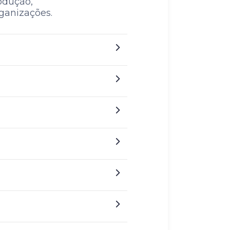
odução,
rganizações.