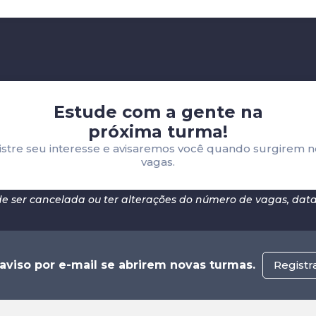
Estude com a gente na
próxima turma!
istre seu interesse e avisaremos você quando surgirem n
vagas.
e ser cancelada ou ter alterações do número de vagas, datas
viso por e-mail se abrirem novas turmas.
Registr