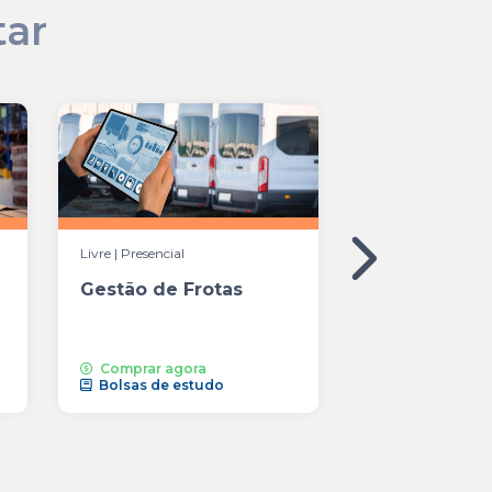
tar
Livre | Presencial
Livre | Presencial
Gestão de Frotas
Inteligência A
Aplicada à L
Comprar agora
Comprar agor
Bolsas de estudo
Bolsas de est