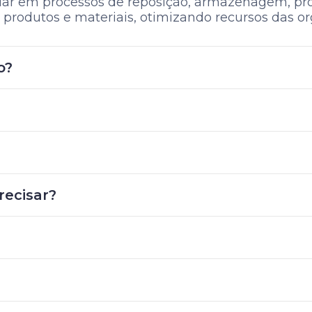
iar em processos de reposição, armazenagem, pr
e produtos e materiais, otimizando recursos das o
o?
recisar?