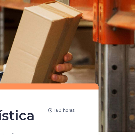
stica
160 horas