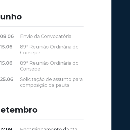
Junho
08.06
Envio da Convocatória
15.06
89ª Reunião Ordinária do
Consepe
15.06
89ª Reunião Ordinária do
Consepe
25.06
Solicitação de assunto para
composição da pauta
Setembro
17.09
Encaminhamento da ata