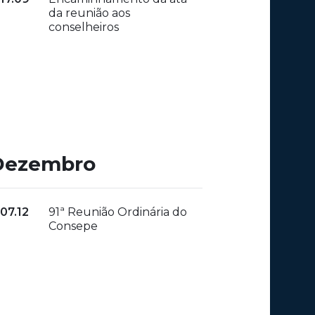
da reunião aos
conselheiros
Dezembro
07.12
91ª Reunião Ordinária do
Consepe