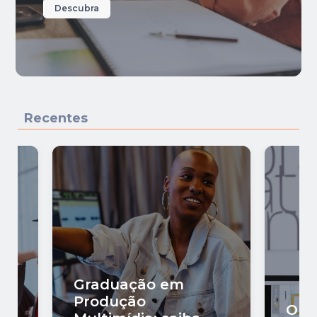
Descubra
Recentes
Graduação em
Produção
O q