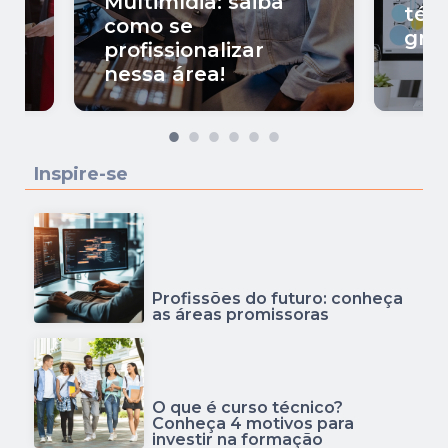
Multimídia: saiba
téc
como se
gráf
profissionalizar
nessa área!
Inspire-se
Profissões do futuro: conheça
as áreas promissoras
O que é curso técnico?
Conheça 4 motivos para
investir na formação