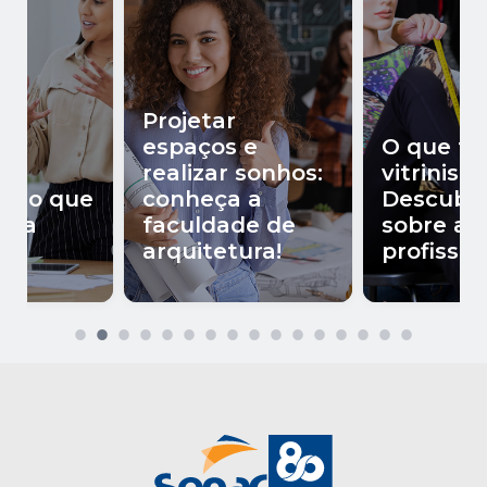
Projetar
espaços e
O que fa
realizar sonhos:
vitrinista
be o que
conheça a
Descubr
mia
faculdade de
sobre a
arquitetura!
profissão