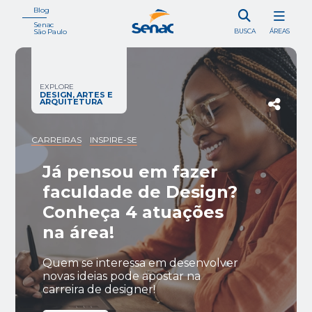
Blog
Senac
São Paulo
BUSCA
ÁREAS
EXPLORE
DESIGN, ARTES E
ARQUITETURA
CARREIRAS
INSPIRE-SE
Já pensou em fazer
faculdade de Design?
Conheça 4 atuações
na área!
Quem se interessa em desenvolver
novas ideias pode apostar na
carreira de designer!