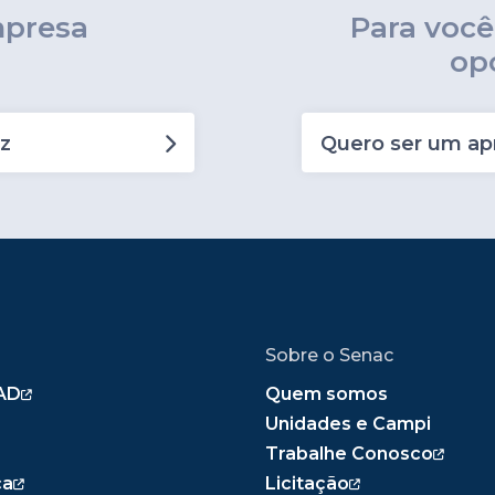
mpresa
Para voc
op
z
Quero ser um ap
Sobre o Senac
AD
Quem somos
Unidades e Campi
Trabalhe Conosco
ca
Licitação