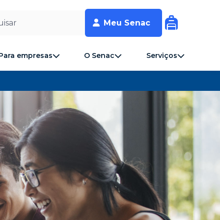
isar
Meu Senac
Para empresas
O Senac
Serviços