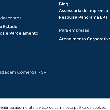
Blog
Assessoria de Imprensa
Pesquisa Panorama EPT
 descontos
e Estudo
Para empresas
os e Parcelamento
Atendimento Corporativ
dizagem Comercial - SP
periência aqui no site, de acordo com nossa
política de cookies
.