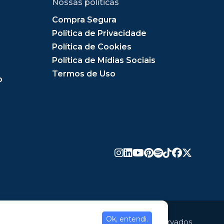
Nossas políticas
Compra Segura
Política de Privacidade
Política de Cookies
Política de Mídias Sociais
Termos de Uso
o
Ok, entendi.
Copyright © 2020. Todos os direitos reservados