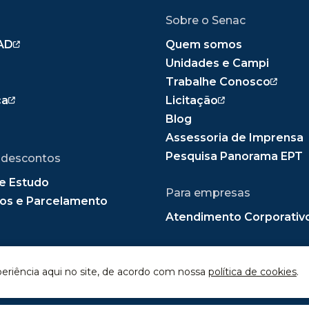
Sobre o Senac
AD
Quem somos
Unidades e Campi
Trabalhe Conosco
ca
Licitação
Blog
Assessoria de Imprensa
Pesquisa Panorama EPT
 descontos
e Estudo
Para empresas
os e Parcelamento
Atendimento Corporativ
periência aqui no site, de acordo com nossa
política de cookies
.